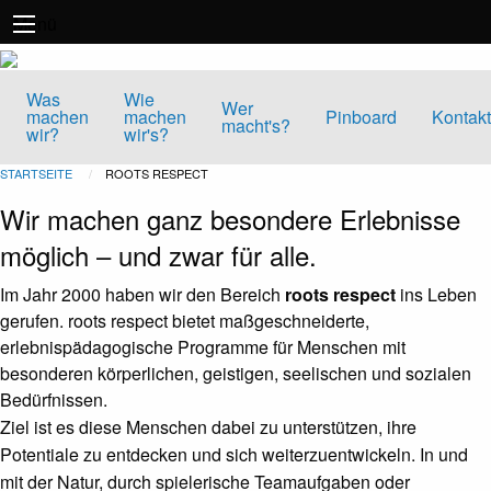
Direkt
Menü
zum
Inhalt
Was
Wie
Wer
machen
machen
Pinboard
Kontakt
macht's?
wir?
wir's?
STARTSEITE
CURRENT:
ROOTS RESPECT
Wir machen ganz besondere Erlebnisse
möglich – und zwar für alle.
Im Jahr 2000 haben wir den Bereich
roots respect
ins Leben
gerufen. roots respect bietet maßgeschneiderte,
erlebnispädagogische Programme für Menschen mit
besonderen körperlichen, geistigen, seelischen und sozialen
Bedürfnissen.
Ziel ist es diese Menschen dabei zu unterstützen, ihre
Potentiale zu entdecken und sich weiterzuentwickeln. In und
mit der Natur, durch spielerische Teamaufgaben oder