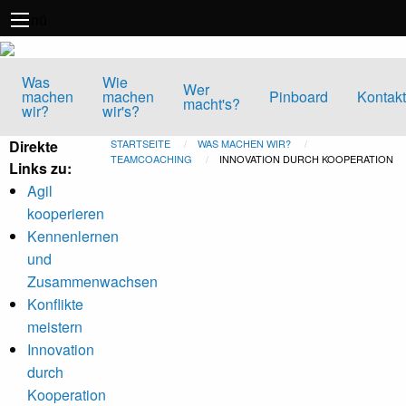
Direkt
Menü
zum
Inhalt
Was
Wie
Wer
machen
machen
Pinboard
Kontakt
macht's?
wir?
wir's?
Direkte
STARTSEITE
WAS MACHEN WIR?
TEAMCOACHING
CURRENT:
INNOVATION DURCH KOOPERATION
Links zu:
Agil
kooperieren
Kennenlernen
und
Zusammenwachsen
Konflikte
meistern
Innovation
durch
Kooperation