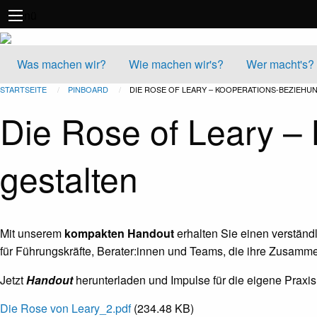
Direkt
Menü
zum
Inhalt
Was machen wir?
Wie machen wir's?
Wer macht's?
STARTSEITE
PINBOARD
CURRENT:
DIE ROSE OF LEARY – KOOPERATIONS-BEZIEH
Die Rose of Leary –
gestalten
Mit unserem
kompakten Handout
erhalten Sie einen verständ
für Führungskräfte, Berater:innen und Teams, die ihre Zusam
Jetzt
Handout
herunterladen und Impulse für die eigene Praxis
Die Rose von Leary_2.pdf
(234.48 KB)